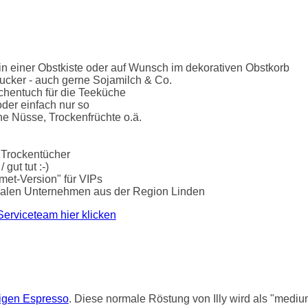
n einer Obstkiste oder auf Wunsch im dekorativen Obstkorb
ucker - auch gerne Sojamilch & Co.
chentuch für die Teeküche
der einfach nur so
he Nüsse, Trockenfrüchte o.ä.
 Trockentücher
gut tut :-)
rmet-Version" für VIPs
lokalen Unternehmen aus der Region Linden
Serviceteam hier klicken
tigen Espresso
. Diese normale Röstung von Illy wird als "mediu