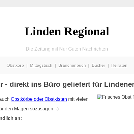
Linden Regional
Die Zeitung mit Nur Guten Nachrichten
Obstkorb
|
Mittagstisch
|
Branchenbuch
|
Bücher
|
Heiraten
r - direkt ins Büro geliefert für Linde
r auch
Obstkörbe oder Obstkisten
mit vielen
für den Magen sozusagen :-)
ndlich an: